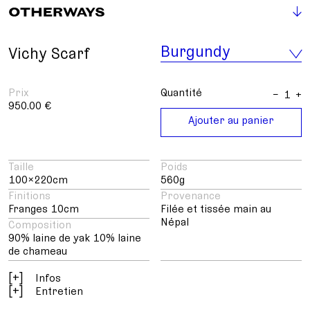
Burgundy
Vichy Scarf
Prix
Quantité
−
+
950.00 €
Ajouter au panier
Taille
Poids
100×220cm
560
Finitions
Provenance
Franges 10cm
Filée et tissée main au
Népal
Composition
90% laine de yak 10% laine
de chameau
[
]
Infos
[
]
Entretien