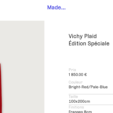
Made…
Vichy Plaid
Édition Spéciale
Prix
1 850.00 €
Couleur
Bright-Red/Pale-Blue
Taille
100x200cm
Finitions
Franges 8cm