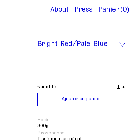
About
Press
Panier
0
Bright-Red/Pale-Blue
Quantité
−
+
Ajouter au panier
Poids
900
Provenance
Tissé main au népal